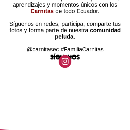
aprendizajes y momentos únicos con los
Carnitas
de todo Ecuador.
Síguenos en redes, participa, comparte tus
fotos y forma parte de nuestra
comunidad
peluda.
@carnitasec #FamiliaCarnitas
SÍGUENOS
CORREO
info@mimma.com.
ELECTRÓNICO
Horario de
ec
9:00 am-18:00 pm
atención
ATENCIÓN