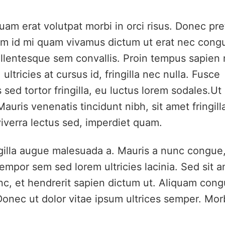
uam erat volutpat morbi in orci risus. Donec pr
quam id mi quam vivamus dictum ut erat nec cong
pellentesque sem convallis. Proin tempus sapien n
 ultricies at cursus id, fringilla nec nulla. Fusce
 sed tortor fringilla, eu luctus lorem sodales.Ut
auris venenatis tincidunt nibh, sit amet fringill
verra lectus sed, imperdiet quam.
ingilla augue malesuada a. Mauris a nunc congue
empor sem sed lorem ultricies lacinia. Sed sit 
c, et hendrerit sapien dictum ut. Aliquam con
 Donec ut dolor vitae ipsum ultrices semper. Mor