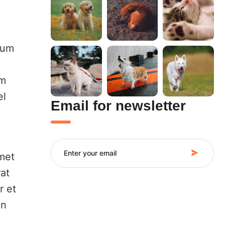
tum
im
el
Email for newsletter
amet
at
r et
an