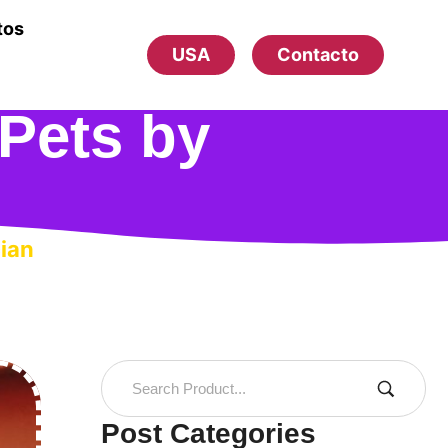
tos
USA
Contacto
 Pets by
cian
Post Categories