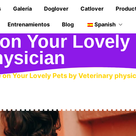
s
Galería
Doglover
Catlover
Produc
Entrenamientos
Blog
Spanish
 on Your Lovely
hysician
e on Your Lovely Pets by Veterinary physi