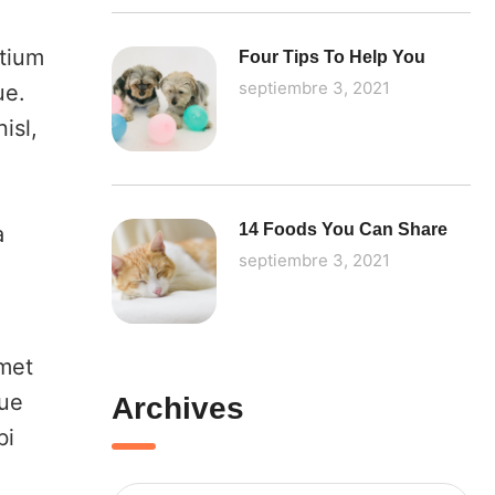
etium
Four Tips To Help You
septiembre 3, 2021
ue.
isl,
14 Foods You Can Share
a
septiembre 3, 2021
,
amet
gue
Archives
bi