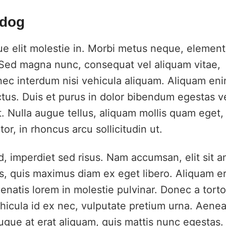
 dog
que elit molestie in. Morbi metus neque, elemen
i. Sed magna nunc, consequat vel aliquam vitae,
nec interdum nisi vehicula aliquam. Aliquam en
ctus. Duis et purus in dolor bibendum egestas v
. Nulla augue tellus, aliquam mollis quam eget,
r, in rhoncus arcu sollicitudin ut.
ed, imperdiet sed risus. Nam accumsan, elit sit 
, quis maximus diam ex eget libero. Aliquam er
enatis lorem in molestie pulvinar. Donec a torto
hicula id ex nec, vulputate pretium urna. Aene
ugue at erat aliquam, quis mattis nunc egestas.