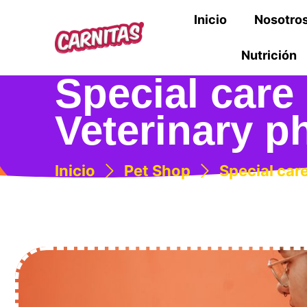
Inicio
Nosotro
Nutrición
Special care
Veterinary p
Inicio
Pet Shop
Special car