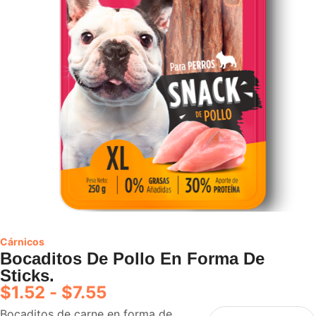
Cárnicos
Bocaditos De Pollo En Forma De
Sticks.
$
1.52
-
$
7.55
Bocaditos de carne en forma de